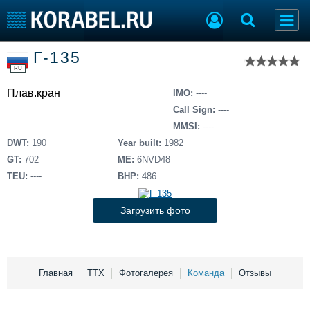
Список судов
Г-135
Тип судна
Добавить судно
RU
Добавить проект
Плав.кран
Последние 100
IMO:
----
Call Sign:
----
Судостроение
Торговая площадка
MMSI:
----
Пульс
Доска объявлений
DWT:
190
Year built:
1982
Новости
Продажа флота
GT:
702
ME:
6NVD48
Компании
Оборудование
TEU:
----
BHP:
486
Репутация
Изделия
Работа
Материалы
Загрузить фото
Крюинг
Услуги
Журнал
Реклама
Главная
ТТХ
Фотогалерея
Команда
Отзывы
Конференции
Флот