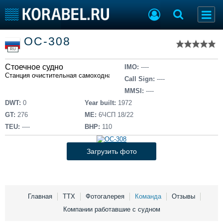
Список судов
ОС-308
Тип судна
Добавить судно
RU
Добавить проект
Стоечное судно
Последние 100
IMO:
----
Станция очистительная самоходная
Call Sign:
----
Судостроение
Торговая площадка
MMSI:
----
Пульс
Доска объявлений
DWT:
0
Year built:
1972
Новости
Продажа флота
GT:
276
ME:
6ЧСП 18/22
Компании
Оборудование
TEU:
----
BHP:
110
Репутация
Изделия
Работа
Материалы
Загрузить фото
Крюинг
Услуги
Журнал
Реклама
Главная
ТТХ
Фотогалерея
Команда
Отзывы
Компании работавшие с судном
Конференции
Флот