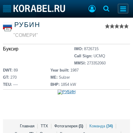
Список судов
РУБИН
Тип судна
Добавить судно
RU
Добавить проект
"СОМЕРИ"
Последние 100
Буксир
IMO:
8726715
Судостроение
Торговая площадка
Call Sign:
UCMQ
Пульс
Доска объявлений
MMSI:
273352060
Новости
Продажа флота
DWT:
89
Year built:
1987
Компании
Оборудование
GT:
270
ME:
Sulzer
Репутация
Изделия
TEU:
----
BHP:
1854 kW
Работа
Материалы
Крюинг
Услуги
Журнал
Реклама
Главная
ТТХ
Фотогалерея
(1)
Команда
(34)
Конференции
Флот