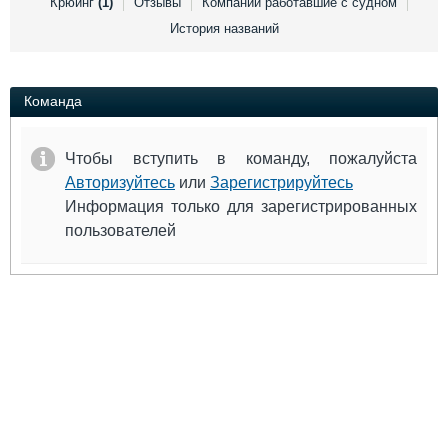
Крюинг
(1)
Отзывы
Компании работавшие с судном
Выставки и семинары
Галерея флота
История названий
Личности
Форум
Словарь
Отзывы
Все службы
Команда
Чтобы вступить в команду, пожалуйста
Авторизуйтесь
или
Зарегистрируйтесь
Информация только для зарегистрированных
пользователей