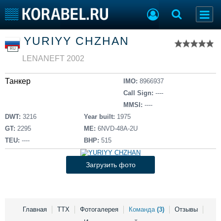
Список судов
YURIYY CHZHAN
Тип судна
Добавить судно
RU
Добавить проект
LENANEFT 2002
Последние 100
Танкер
IMO:
8966937
Судостроение
Торговая площадка
Call Sign:
----
Пульс
Доска объявлений
MMSI:
----
Новости
Продажа флота
DWT:
3216
Year built:
1975
Компании
Оборудование
GT:
2295
ME:
6NVD-48A-2U
Репутация
Изделия
TEU:
----
BHP:
515
Работа
Материалы
Крюинг
Услуги
Загрузить фото
Журнал
Реклама
Главная
ТТХ
Фотогалерея
Команда
(3)
Отзывы
Конференции
Флот