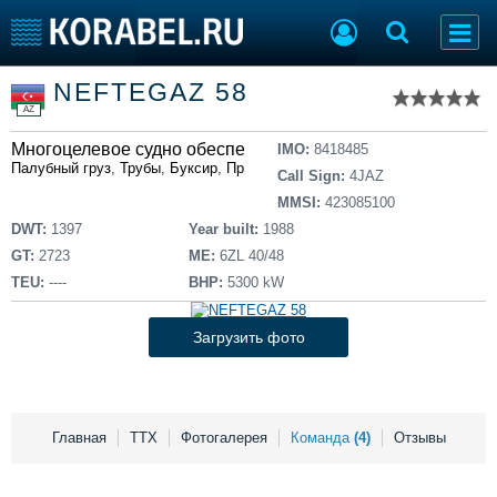
Список судов
NEFTEGAZ 58
Тип судна
Добавить судно
AZ
Добавить проект
Многоцелевое судно обеспечения
Последние 100
IMO:
8418485
Палубный груз
,
Трубы
,
Буксир
,
Противопожарное
Call Sign:
4JAZ
Судостроение
Торговая площадка
MMSI:
423085100
Пульс
Доска объявлений
DWT:
1397
Year built:
1988
Новости
Продажа флота
GT:
2723
ME:
6ZL 40/48
Компании
Оборудование
TEU:
----
BHP:
5300 kW
Репутация
Изделия
Работа
Материалы
Загрузить фото
Крюинг
Услуги
Журнал
Реклама
Главная
ТТХ
Фотогалерея
Команда
(4)
Отзывы
Конференции
Флот