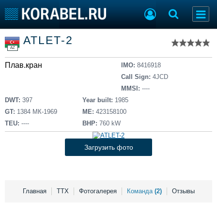
Список судов
ATLET-2
Тип судна
Добавить судно
AZ
Добавить проект
Плав.кран
Последние 100
IMO:
8416918
Call Sign:
4JCD
Судостроение
Торговая площадка
MMSI:
----
Пульс
Доска объявлений
DWT:
397
Year built:
1985
Новости
Продажа флота
GT:
1384 МК-1969
ME:
423158100
Компании
Оборудование
TEU:
----
BHP:
760 kW
Репутация
Изделия
Работа
Материалы
Загрузить фото
Крюинг
Услуги
Журнал
Реклама
Главная
ТТХ
Фотогалерея
Команда
(2)
Отзывы
Конференции
Флот