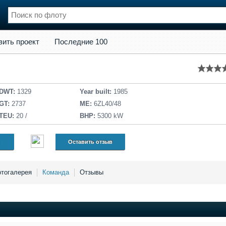
кт
Последние 100
вить проект
Последние 100
нции
Флот
и и семинары
Галерея флота
и
Форум
Отзывы
DWT:
1329
Year built:
1985
Все службы
GT:
2737
ME:
6ZL40/48
TEU:
20 /
BHP:
5300 kW
Оставить отзыв
тогалерея
Команда
Отзывы