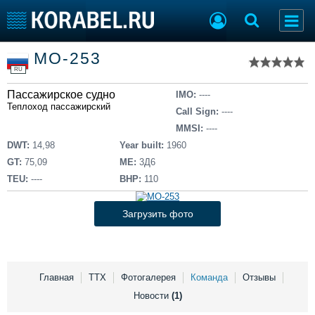
Список судов
МО-253
Тип судна
Добавить судно
RU
Добавить проект
Пассажирское судно
Последние 100
IMO:
----
Теплоход пассажирский
Call Sign:
----
Судостроение
Торговая площадка
MMSI:
----
Пульс
Доска объявлений
DWT:
14,98
Year built:
1960
Новости
Продажа флота
GT:
75,09
ME:
3Д6
Компании
Оборудование
TEU:
----
BHP:
110
Репутация
Изделия
Работа
Материалы
Загрузить фото
Крюинг
Услуги
Журнал
Реклама
Главная
ТТХ
Фотогалерея
Команда
Отзывы
Новости
(1)
Конференции
Флот