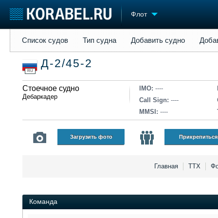
Флот
Список судов
Тип судна
Добавить судно
Добавить прое
Список судов
Тип судна
Добавить судно
Доба
Судостроение
Торговая площадка
Конфере
Д-2/45-2
Пульс
Доска объявлений
Выставк
RU
Новости
Продажа флота
Личност
Компании
Стоечное судно
Оборудование
Словарь
IMO:
----
Дебаркадер
Репутация
Изделия
Call Sign:
----
Работа
Материалы
MMSI:
----
Крюинг
Услуги
Журнал
Загрузить фото
Прикрепиться
Реклама
Главная
ТТХ
Фо
Команда