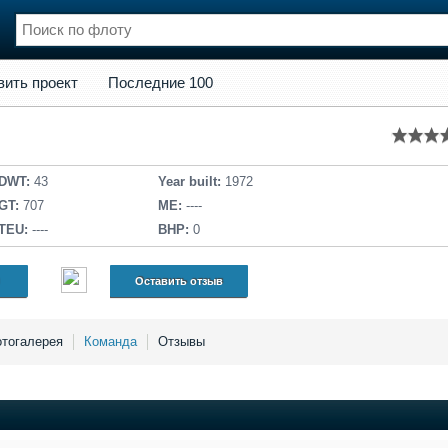
кт
Последние 100
вить проект
Последние 100
нции
Флот
и и семинары
Галерея флота
и
Форум
Отзывы
DWT:
43
Year built:
1972
Все службы
GT:
707
ME:
----
TEU:
----
BHP:
0
Оставить отзыв
тогалерея
Команда
Отзывы