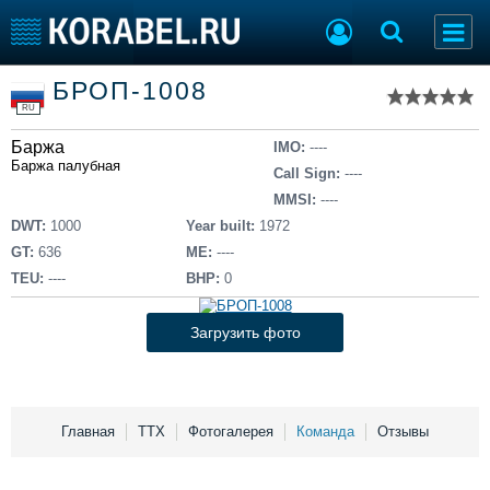
Список судов
БРОП-1008
Тип судна
Добавить судно
RU
Добавить проект
Баржа
Последние 100
IMO:
----
Баржа палубная
Call Sign:
----
Судостроение
Торговая площадка
MMSI:
----
Пульс
Доска объявлений
DWT:
1000
Year built:
1972
Новости
Продажа флота
GT:
636
ME:
----
Компании
Оборудование
TEU:
----
BHP:
0
Репутация
Изделия
Работа
Материалы
Загрузить фото
Крюинг
Услуги
Журнал
Реклама
Главная
ТТХ
Фотогалерея
Команда
Отзывы
Конференции
Флот