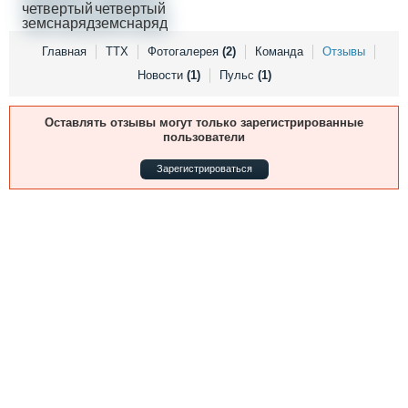
Выставки и семинары
Галерея флота
Личности
Форум
Словарь
Отзывы
Главная
ТТХ
Фотогалерея
(2)
Команда
Отзывы
Все службы
Новости
(1)
Пульс
(1)
Оставлять отзывы могут только зарегистрированные
пользователи
Зарегистрироваться