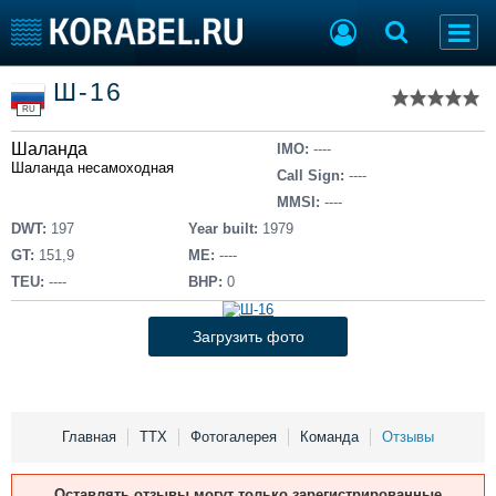
Список судов
Ш-16
Тип судна
Добавить судно
RU
Добавить проект
Шаланда
Последние 100
IMO:
----
Шаланда несамоходная
Call Sign:
----
Судостроение
Торговая площадка
MMSI:
----
Пульс
Доска объявлений
DWT:
197
Year built:
1979
Новости
Продажа флота
GT:
151,9
ME:
----
Компании
Оборудование
TEU:
----
BHP:
0
Репутация
Изделия
Работа
Материалы
Загрузить фото
Крюинг
Услуги
Журнал
Реклама
Главная
ТТХ
Фотогалерея
Команда
Отзывы
Конференции
Флот
Оставлять отзывы могут только зарегистрированные