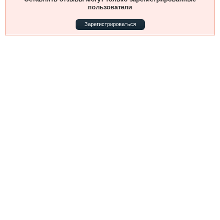
Выставки и семинары
Галерея флота
пользователи
Личности
Форум
Зарегистрироваться
Словарь
Отзывы
Все службы