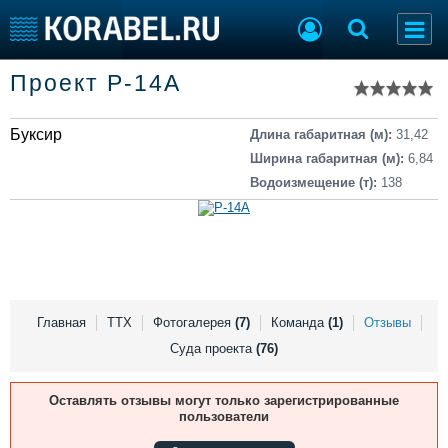
Список судов
Проект Р-14А
Тип судна
Добавить судно
Добавить проект
Буксир
Последние 100
Длина габаритная (м):
31,42
Ширина габаритная (м):
6,84
Судостроение
Торговая площадка
Водоизмещение (т):
138
Пульс
Доска объявлений
Новости
Продажа флота
Компании
Оборудование
Репутация
Изделия
Работа
Материалы
Крюинг
Услуги
Главная
ТТХ
Фотогалерея
(7)
Команда
(1)
Отзывы
Журнал
Суда проекта
(76)
Реклама
Оставлять отзывы могут только зарегистрированные
пользователи
Конференции
Флот