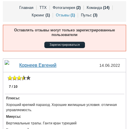
Выставки и семинары
Галерея флота
Главная
ТТХ
Фотогалерея
(2)
Команда
(14)
Личности
Форум
Крюинг
(1)
Отзывы
(1)
Пульс
(3)
Словарь
Отзывы
Все службы
Оставлять отзывы могут только зарегистрированные
пользователи
Зарегистрироваться
Корнеев Евгений
14.06.2022
7 / 10
Плюсы:
Хороший крепкий параход. Хорошие жилищные условия. отличная
управляемость.
Минусы:
Вертикальные трапы. Ганти кран турецкий