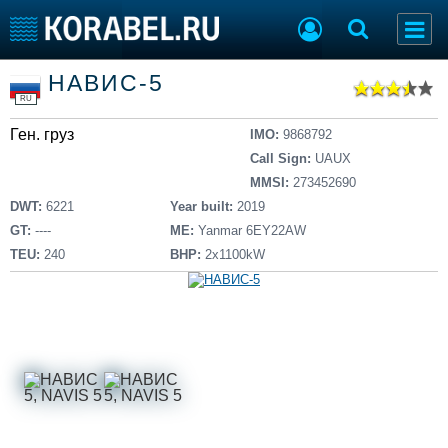
Список судов
НАВИС-5
Тип судна
Добавить судно
RU
Добавить проект
Ген. груз
Последние 100
IMO:
9868792
Call Sign:
UAUX
Судостроение
Торговая площадка
MMSI:
273452690
Пульс
Доска объявлений
DWT:
6221
Year built:
2019
Новости
Продажа флота
GT:
----
ME:
Yanmar 6EY22AW
Компании
Оборудование
TEU:
240
BHP:
2х1100kW
Репутация
Изделия
Работа
Материалы
Крюинг
Услуги
Журнал
Реклама
Конференции
Флот