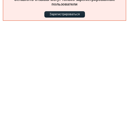
Выставки и семинары
Галерея флота
пользователи
Личности
Форум
Зарегистрироваться
Словарь
Отзывы
Все службы