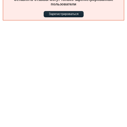
Выставки и семинары
Галерея флота
пользователи
Личности
Форум
Зарегистрироваться
Словарь
Отзывы
Все службы