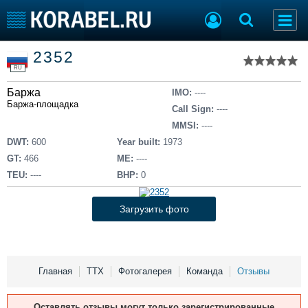
Список судов
2352
Тип судна
Добавить судно
RU
Добавить проект
Баржа
Последние 100
IMO:
----
Баржа-площадка
Call Sign:
----
Судостроение
Торговая площадка
MMSI:
----
Пульс
Доска объявлений
DWT:
600
Year built:
1973
Новости
Продажа флота
GT:
466
ME:
----
Компании
Оборудование
TEU:
----
BHP:
0
Репутация
Изделия
Работа
Материалы
Загрузить фото
Крюинг
Услуги
Журнал
Реклама
Главная
ТТХ
Фотогалерея
Команда
Отзывы
Конференции
Флот
Оставлять отзывы могут только зарегистрированные