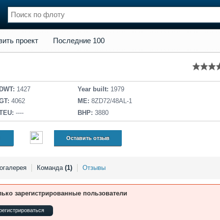
кт
Последние 100
вить проект
Последние 100
нции
Флот
и и семинары
Галерея флота
и
Форум
Отзывы
DWT:
1427
Year built:
1979
Все службы
GT:
4062
ME:
8ZD72/48AL-1
TEU:
----
BHP:
3880
Оставить отзыв
огалерея
Команда
(1)
Отзывы
лько зарегистрированные пользователи
регистрироваться