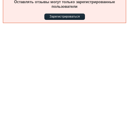
Оставлять отзывы могут только зарегистрированные
Выставки и семинары
Галерея флота
пользователи
Личности
Форум
Словарь
Отзывы
Зарегистрироваться
Все службы