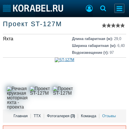
Список судов
Проект ST-127M
Тип судна
Добавить судно
Добавить проект
Яхта
Последние 100
Длина габаритная (м):
29,0
Ширина габаритная (м):
6,40
Судостроение
Торговая площадка
Водоизмещение (т):
97
Пульс
Доска объявлений
Новости
Продажа флота
Компании
Оборудование
Репутация
Изделия
Работа
Материалы
Крюинг
Услуги
Журнал
Реклама
Главная
ТТХ
Фотогалерея
(3)
Команда
Отзывы
Конференции
Флот