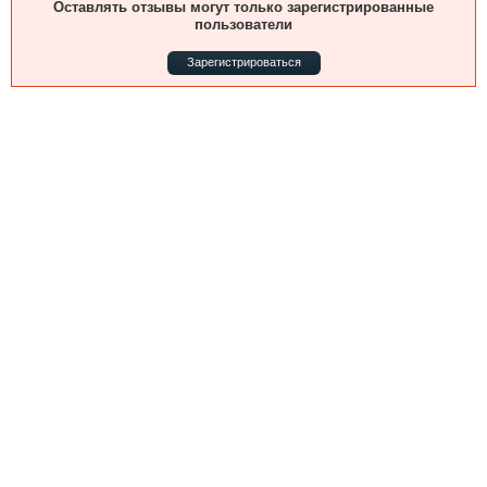
Оставлять отзывы могут только зарегистрированные
Выставки и семинары
Галерея флота
пользователи
Личности
Форум
Словарь
Отзывы
Зарегистрироваться
Все службы