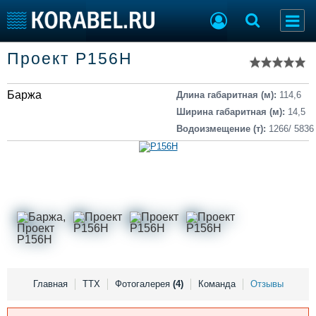
Список судов
Проект Р156Н
Тип судна
Добавить судно
Добавить проект
Баржа
Последние 100
Длина габаритная (м):
114,6
Ширина габаритная (м):
14,5
Судостроение
Торговая площадка
Водоизмещение (т):
1266/ 5836
Пульс
Доска объявлений
Новости
Продажа флота
Компании
Оборудование
Репутация
Изделия
Работа
Материалы
Крюинг
Услуги
Журнал
Реклама
Главная
ТТХ
Фотогалерея
(4)
Команда
Отзывы
Конференции
Флот