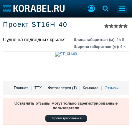
Список судов
Проект ST16H-40
Тип судна
Добавить судно
Добавить проект
Судно на подводных крыльях
Последние 100
Длина габаритная (м):
15,8
Ширина габаритная (м):
4,5
Судостроение
Торговая площадка
Пульс
Доска объявлений
Новости
Продажа флота
Компании
Оборудование
Репутация
Изделия
Работа
Материалы
Главная
ТТХ
Фотогалерея
(1)
Команда
Отзывы
Крюинг
Услуги
Журнал
Оставлять отзывы могут только зарегистрированные
пользователи
Реклама
Зарегистрироваться
Конференции
Флот