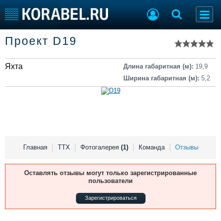
Список судов
Проект D19
Тип судна
Добавить судно
Добавить проект
Яхта
Последние 100
Длина габаритная (м):
19,9
Ширина габаритная (м):
5,2
Судостроение
Торговая площадка
Пульс
Доска объявлений
Новости
Продажа флота
Компании
Оборудование
Репутация
Изделия
Работа
Материалы
Главная
ТТХ
Фотогалерея
(1)
Команда
Отзывы
Крюинг
Услуги
Журнал
Оставлять отзывы могут только зарегистрированные
пользователи
Реклама
Зарегистрироваться
Конференции
Флот