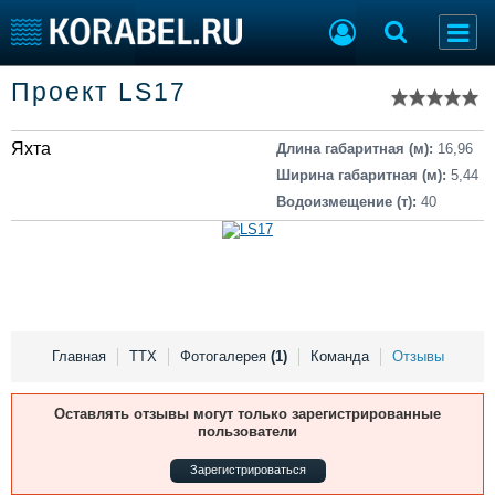
Список судов
Проект LS17
Тип судна
Добавить судно
Добавить проект
Яхта
Последние 100
Длина габаритная (м):
16,96
Ширина габаритная (м):
5,44
Судостроение
Торговая площадка
Водоизмещение (т):
40
Пульс
Доска объявлений
Новости
Продажа флота
Компании
Оборудование
Репутация
Изделия
Работа
Материалы
Крюинг
Услуги
Главная
ТТХ
Фотогалерея
(1)
Команда
Отзывы
Журнал
Реклама
Оставлять отзывы могут только зарегистрированные
пользователи
Зарегистрироваться
Конференции
Флот