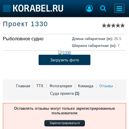
Список судов
Проект 1330
Тип судна
Добавить судно
Добавить проект
Рыболовное судно
Последние 100
Длина габаритная (м):
26.5
Ширина габаритная (м):
7
Судостроение
Торговая площадка
Пульс
Доска объявлений
Загрузить фото
Новости
Продажа флота
Компании
Оборудование
Репутация
Изделия
Работа
Материалы
Главная
ТТХ
Фотогалерея
Команда
Отзывы
Крюинг
Услуги
Суда проекта
(1)
Журнал
Реклама
Оставлять отзывы могут только зарегистрированные
пользователи
Зарегистрироваться
Конференции
Флот