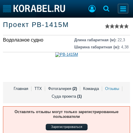
Список судов
Проект РВ-1415M
Тип судна
Добавить судно
Добавить проект
Водолазное судно
Последние 100
Длина габаритная (м):
22,3
Ширина габаритная (м):
4,38
Судостроение
Торговая площадка
Пульс
Доска объявлений
Новости
Продажа флота
Компании
Оборудование
Репутация
Изделия
Работа
Материалы
Главная
ТТХ
Фотогалерея
(2)
Команда
Отзывы
Крюинг
Услуги
Суда проекта
(1)
Журнал
Реклама
Оставлять отзывы могут только зарегистрированные
пользователи
Зарегистрироваться
Конференции
Флот