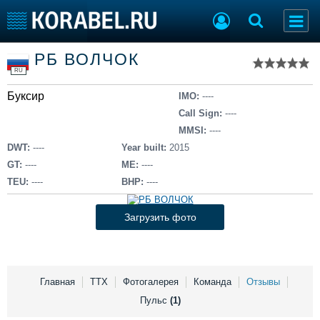
Список судов
РБ ВОЛЧОК
Тип судна
Добавить судно
RU
Добавить проект
Буксир
Последние 100
IMO:
----
Call Sign:
----
Судостроение
Торговая площадка
MMSI:
----
Пульс
Доска объявлений
DWT:
----
Year built:
2015
Новости
Продажа флота
GT:
----
ME:
----
Компании
Оборудование
TEU:
----
BHP:
----
Репутация
Изделия
Работа
Материалы
Загрузить фото
Крюинг
Услуги
Журнал
Реклама
Главная
ТТХ
Фотогалерея
Команда
Отзывы
Пульс
(1)
Конференции
Флот