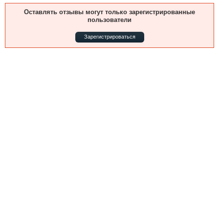
Выставки и семинары
Галерея флота
Оставлять отзывы могут только зарегистрированные
Личности
Форум
пользователи
Словарь
Отзывы
Зарегистрироваться
Все службы