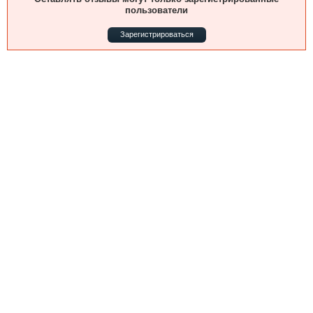
Выставки и семинары
Галерея флота
пользователи
Личности
Форум
Зарегистрироваться
Словарь
Отзывы
Все службы