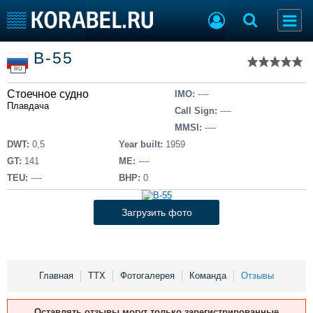
Список судов
В-55
Тип судна
Добавить судно
RU
Добавить проект
Стоечное судно
Последние 100
IMO:
----
Плавдача
Call Sign:
----
Судостроение
Торговая площадка
MMSI:
----
Пульс
Доска объявлений
DWT:
0,5
Year built:
1959
Новости
Продажа флота
GT:
141
ME:
----
Компании
Оборудование
TEU:
----
BHP:
0
Репутация
Изделия
Работа
Материалы
Загрузить фото
Крюинг
Услуги
Журнал
Реклама
Главная
ТТХ
Фотогалерея
Команда
Отзывы
Конференции
Флот
Оставлять отзывы могут только зарегистрированные