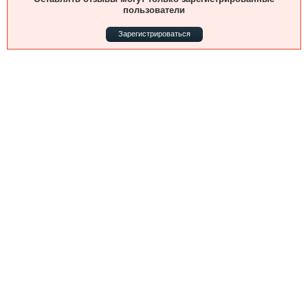
Выставки и семинары
Галерея флота
пользователи
Личности
Форум
Зарегистрироваться
Словарь
Отзывы
Все службы