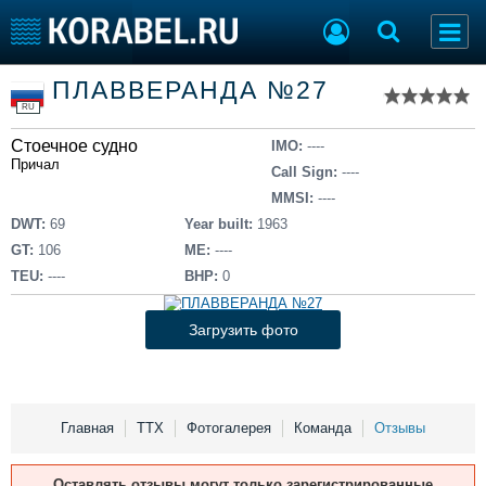
Список судов
ПЛАВВЕРАНДА №27
Тип судна
Добавить судно
RU
Добавить проект
Стоечное судно
Последние 100
IMO:
----
Причал
Call Sign:
----
Судостроение
Торговая площадка
MMSI:
----
Пульс
Доска объявлений
DWT:
69
Year built:
1963
Новости
Продажа флота
GT:
106
ME:
----
Компании
Оборудование
TEU:
----
BHP:
0
Репутация
Изделия
Работа
Материалы
Загрузить фото
Крюинг
Услуги
Журнал
Реклама
Главная
ТТХ
Фотогалерея
Команда
Отзывы
Конференции
Флот
Оставлять отзывы могут только зарегистрированные