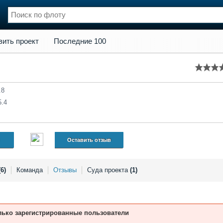
кт
Последние 100
вить проект
Последние 100
нции
Флот
и и семинары
Галерея флота
и
Форум
Отзывы
.8
Все службы
5.4
Оставить отзыв
(6)
Команда
Отзывы
Суда проекта
(1)
лько зарегистрированные пользователи