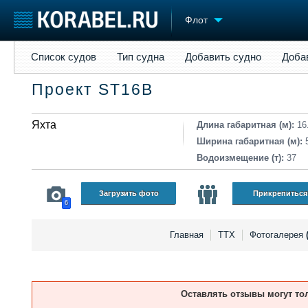
Флот
Список судов
Тип судна
Добавить судно
Добавить прое
Список судов
Тип судна
Добавить судно
Доба
Судостроение
Торговая площадка
Конфере
Проект ST16B
Пульс
Доска объявлений
Выставк
Новости
Продажа флота
Личност
Компании
Яхта
Оборудование
Словарь
Длина габаритная (м):
16
Репутация
Изделия
Ширина габаритная (м):
Работа
Материалы
Водоизмещение (т):
37
Крюинг
Услуги
Журнал
Загрузить фото
Прикрепиться
6
Реклама
Главная
ТТХ
Фотогалерея
Оставлять отзывы могут то