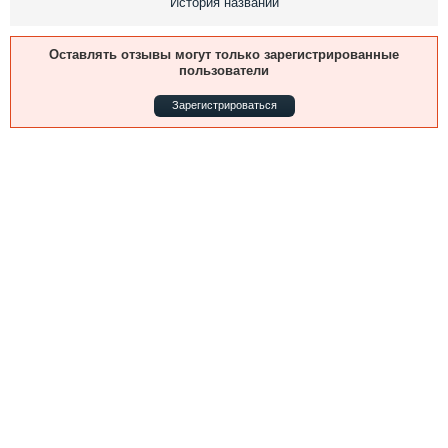
История названий
Выставки и семинары
Галерея флота
Личности
Форум
Оставлять отзывы могут только зарегистрированные
Словарь
Отзывы
пользователи
Все службы
Зарегистрироваться