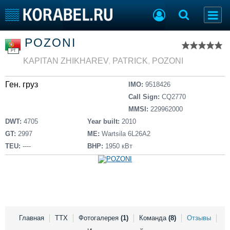
Список судов
POZONI
Тип судна
Добавить судно
PT
Добавить проект
KAPITAN ZHIKHAREV
,
PATRICK
,
POZONI
Последние 100
Ген. груз
IMO:
9518426
Судостроение
Торговая площадка
Call Sign:
CQ2770
Пульс
Доска объявлений
MMSI:
229962000
Новости
Продажа флота
DWT:
4705
Year built:
2010
Компании
Оборудование
GT:
2997
ME:
Wartsila 6L26A2
Репутация
Изделия
TEU:
----
BHP:
1950 кВт
Работа
Материалы
Крюинг
Услуги
Журнал
Реклама
Главная
ТТХ
Фотогалерея
(1)
Команда
(8)
Отзывы
Конференции
Флот