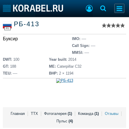
Список судов
РБ-413
Тип судна
Добавить судно
RU
Добавить проект
Буксир
Последние 100
IMO:
----
Call Sign:
----
Судостроение
Торговая площадка
MMSI:
----
Пульс
Доска объявлений
DWT:
100
Year built:
2014
Новости
Продажа флота
GT:
188
ME:
Caterpillar C32
Компании
Оборудование
TEU:
----
BHP:
2 × 1194
Репутация
Изделия
Работа
Материалы
Крюинг
Услуги
Журнал
Реклама
Главная
ТТХ
Фотогалерея
(1)
Команда
(1)
Отзывы
Пульс
(4)
Конференции
Флот