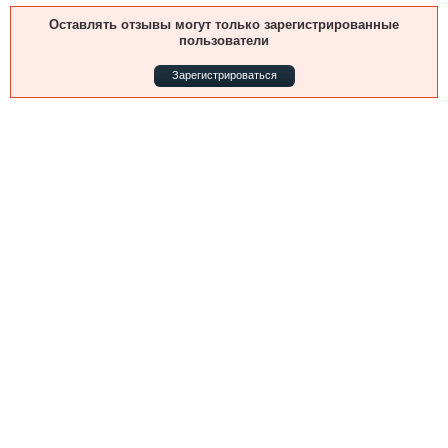
Выставки и семинары
Галерея флота
Оставлять отзывы могут только зарегистрированные
Личности
Форум
пользователи
Словарь
Отзывы
Зарегистрироваться
Все службы