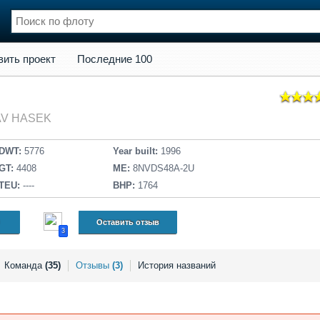
кт
Последние 100
вить проект
Последние 100
нции
Флот
и и семинары
Галерея флота
и
Форум
V HASEK
Отзывы
Все службы
DWT:
5776
Year built:
1996
GT:
4408
ME:
8NVDS48A-2U
TEU:
----
BHP:
1764
Оставить отзыв
3
Команда
(35)
Отзывы
(3)
История названий