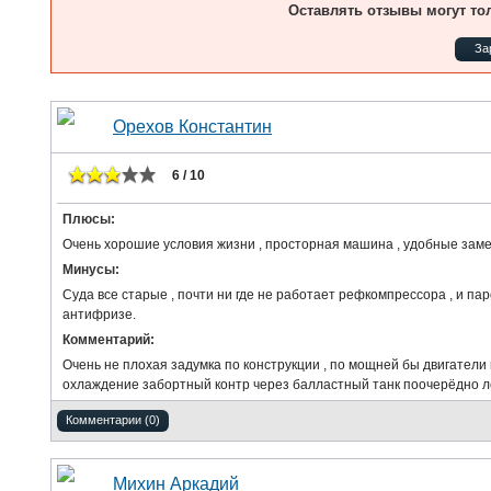
Оставлять отзывы могут то
За
Орехов Константин
6 / 10
Плюсы:
Очень хорошие условия жизни , просторная машина , удобные заме
Минусы:
Суда все старые , почти ни где не работает рефкомпрессора , и па
антифризе.
Комментарий:
Очень не плохая задумка по конструкции , по мощней бы двигатели 
охлаждение забортный контр через балластный танк поочерёдно л
Комментарии (0)
Михин Аркадий