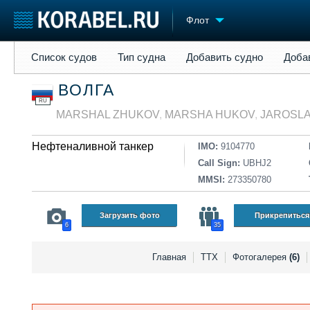
Флот
Список судов
Тип судна
Добавить судно
Добавить прое
Список судов
Тип судна
Добавить судно
Доба
Судостроение
Торговая площадка
Конфере
ВОЛГА
Пульс
Доска объявлений
Выставк
RU
Новости
Продажа флота
Личност
MARSHAL ZHUKOV
,
MARSHA HUKOV
,
JAROSLA
Компании
Оборудование
Словарь
Репутация
Изделия
Нефтеналивной танкер
IMO:
9104770
Работа
Материалы
Call Sign:
UBHJ2
Крюинг
Услуги
MMSI:
273350780
Журнал
Реклама
Загрузить фото
Прикрепиться
6
35
Главная
ТТХ
Фотогалерея
(6)