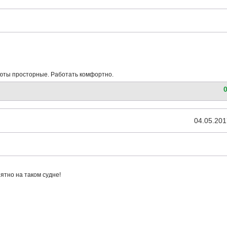
аюты просторные. Работать комфортно.
04.05.201
тно на таком судне!