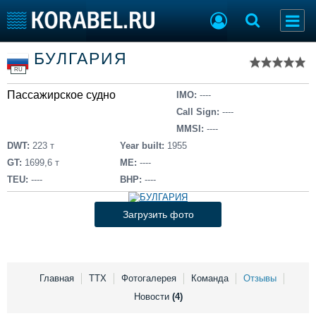
Список судов
БУЛГАРИЯ
Тип судна
Добавить судно
RU
Добавить проект
Пассажирское судно
Последние 100
IMO:
----
Call Sign:
----
Судостроение
Торговая площадка
MMSI:
----
Пульс
Доска объявлений
DWT:
223 т
Year built:
1955
Новости
Продажа флота
GT:
1699,6 т
ME:
----
Компании
Оборудование
TEU:
----
BHP:
----
Репутация
Изделия
Работа
Материалы
Загрузить фото
Крюинг
Услуги
Журнал
Реклама
Главная
ТТХ
Фотогалерея
Команда
Отзывы
Новости
(4)
Конференции
Флот