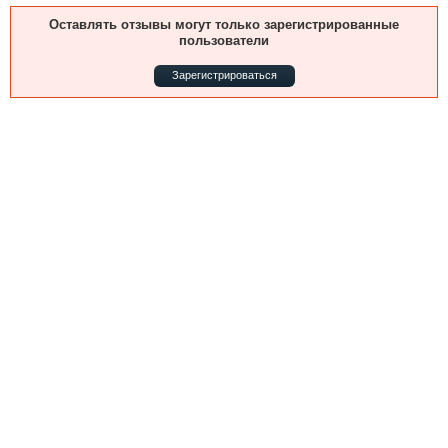
Выставки и семинары
Галерея флота
Оставлять отзывы могут только зарегистрированные
Личности
Форум
пользователи
Словарь
Отзывы
Зарегистрироваться
Все службы