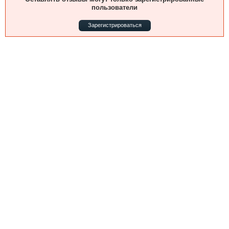
Выставки и семинары
Галерея флота
пользователи
Личности
Форум
Зарегистрироваться
Словарь
Отзывы
Все службы