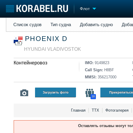
Флот
Список судов
Тип судна
Добавить судно
Добавить прое
Список судов
Тип судна
Добавить судно
Доба
Судостроение
Торговая площадка
Конфере
PHOENIX D
Пульс
Доска объявлений
Выставк
PA
Новости
Продажа флота
Личност
HYUNDAI VLADIVOSTOK
Компании
Оборудование
Словарь
Репутация
Изделия
Контейнеровоз
IMO:
9149823
Работа
Материалы
Call Sign:
H8BF
Крюинг
Услуги
MMSI:
356217000
Журнал
Реклама
Загрузить фото
Прикрепиться
18
Главная
ТТХ
Фотогалерея
Оставлять отзывы могут то