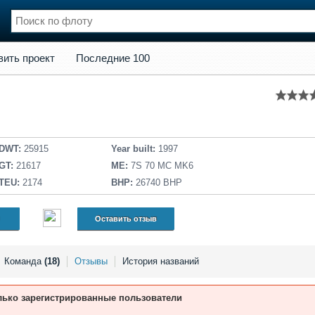
кт
Последние 100
вить проект
Последние 100
нции
Флот
и и семинары
Галерея флота
и
Форум
Отзывы
Все службы
DWT:
25915
Year built:
1997
GT:
21617
ME:
7S 70 MC MK6
TEU:
2174
BHP:
26740 BHP
Оставить отзыв
Команда
(18)
Отзывы
История названий
лько зарегистрированные пользователи