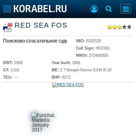
Список судов
RED SEA FOS
Тип судна
Добавить судно
PA
Добавить проект
Поисково-спасательное судно
Последние 100
IMO:
8102529
Call Sign:
HO2361
Судостроение
Торговая площадка
MMSI:
372468000
Пульс
Доска объявлений
DWT:
1958
Year built:
1981
Новости
Продажа флота
GT:
1316
ME:
2 ? Bergen-Normo KVM B-18
Компании
Оборудование
TEU:
----
BHP:
8272
Репутация
Изделия
Работа
Материалы
Крюинг
Услуги
Журнал
Реклама
Конференции
Флот