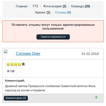
Выставки и семинары
Галерея флота
Главная
ТТХ
Фотогалерея
(2)
Команда
(28)
Личности
Форум
Крюинг
(1)
Отзывы
(4)
Словарь
Отзывы
Все службы
Оставлять отзывы могут только зарегистрированные
пользователи
Зарегистрироваться
Сатонин Олег
01.02.2018
8 / 10
Комментарий:
Дружный экипаж.Прекрасное снабжение.Грамотный капитан.Жаль
пароход на иголки отправили.
0
Комментарии (0)