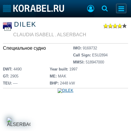
Список судов
DILEK
Тип судна
Добавить судно
CK
Добавить проект
CLAUDIA ISABELL
,
ALSERBACH
Последние 100
Специальное судно
IMO:
9169732
Судостроение
Торговая площадка
Call Sign:
E5U2894
Пульс
Доска объявлений
MMSI:
518947000
Новости
Продажа флота
DWT:
4490
Year built:
1997
Компании
Оборудование
GT:
2905
ME:
MAK
Репутация
Изделия
TEU:
----
BHP:
2448 kW
Работа
Материалы
Крюинг
Услуги
Журнал
Реклама
Конференции
Флот