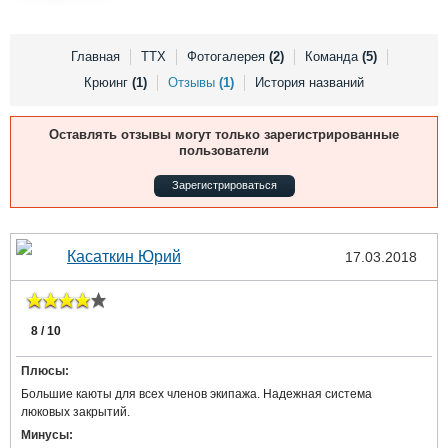
Выставки и семинары
Галерея флота
Личности
Форум
Словарь
Отзывы
Главная
ТТХ
Фотогалерея
(2)
Команда
(5)
Все службы
Крюинг
(1)
Отзывы
(1)
История названий
Оставлять отзывы могут только зарегистрированные
пользователи
Зарегистрироваться
Касаткин Юрий
17.03.2018
8 / 10
Плюсы:
Большие каюты для всех членов экипажа. Надежная система
люковых закрытий.
Минусы: