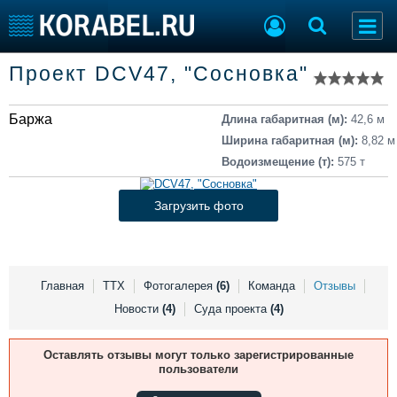
Список судов
Проект DCV47, "Сосновка"
Тип судна
Добавить судно
Добавить проект
Баржа
Последние 100
Длина габаритная (м):
42,6 м
Ширина габаритная (м):
8,82 м
Судостроение
Торговая площадка
Водоизмещение (т):
575 т
Пульс
Доска объявлений
Новости
Продажа флота
Загрузить фото
Компании
Оборудование
Репутация
Изделия
Работа
Материалы
Крюинг
Услуги
Главная
ТТХ
Фотогалерея
(6)
Команда
Отзывы
Журнал
Новости
(4)
Суда проекта
(4)
Реклама
Оставлять отзывы могут только зарегистрированные
пользователи
Конференции
Флот