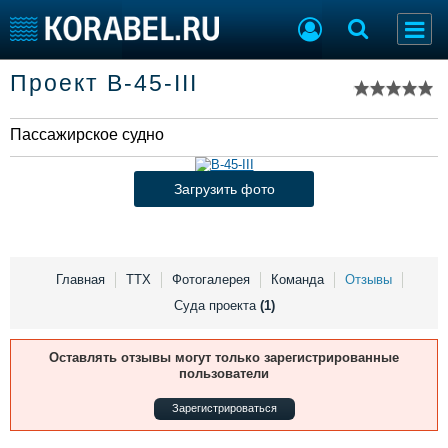
Список судов
Проект B-45-III
Тип судна
Добавить судно
Добавить проект
Пассажирское судно
Последние 100
Судостроение
Торговая площадка
Загрузить фото
Пульс
Доска объявлений
Новости
Продажа флота
Компании
Оборудование
Репутация
Изделия
Главная
ТТХ
Фотогалерея
Команда
Отзывы
Работа
Материалы
Суда проекта
(1)
Крюинг
Услуги
Журнал
Оставлять отзывы могут только зарегистрированные
Реклама
пользователи
Зарегистрироваться
Конференции
Флот