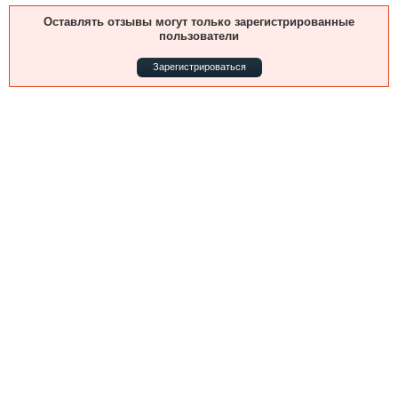
Выставки и семинары
Галерея флота
Оставлять отзывы могут только зарегистрированные
Личности
Форум
пользователи
Словарь
Отзывы
Зарегистрироваться
Все службы