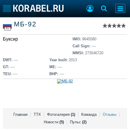
Список судов
МБ-92
Тип судна
Добавить судно
RU
Добавить проект
Буксир
Последние 100
IMO:
9645580
Call Sign:
----
Судостроение
Торговая площадка
MMSI:
273546720
Пульс
Доска объявлений
DWT:
----
Year built:
2013
Новости
Продажа флота
GT:
----
ME:
----
Компании
Оборудование
TEU:
----
BHP:
----
Репутация
Изделия
Работа
Материалы
Крюинг
Услуги
Журнал
Реклама
Главная
ТТХ
Фотогалерея
(1)
Команда
Отзывы
Новости
(5)
Пульс
(2)
Конференции
Флот