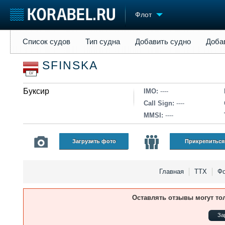
Флот
Список судов
Тип судна
Добавить судно
Добавить прое
Список судов
Тип судна
Добавить судно
Доба
Судостроение
Торговая площадка
Конфере
SFINSKA
Пульс
Доска объявлений
Выставк
LV
Новости
Продажа флота
Личност
Компании
Буксир
Оборудование
Словарь
IMO:
----
Репутация
Изделия
Call Sign:
----
Работа
Материалы
MMSI:
----
Крюинг
Услуги
Журнал
Загрузить фото
Прикрепиться
Реклама
Главная
ТТХ
Фо
Оставлять отзывы могут то
За