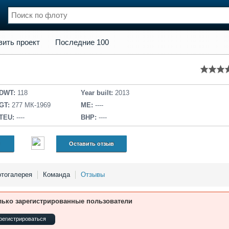
кт
Последние 100
вить проект
Последние 100
нции
Флот
и и семинары
Галерея флота
и
Форум
Отзывы
DWT:
118
Year built:
2013
Все службы
GT:
277 МК-1969
ME:
----
TEU:
----
BHP:
----
Оставить отзыв
тогалерея
Команда
Отзывы
лько зарегистрированные пользователи
регистрироваться