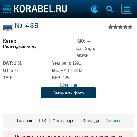
Список судов
№ 489
Тип судна
Добавить судно
RU
Добавить проект
Катер
Последние 100
IMO:
----
Разъездной катер
Call Sign:
----
Судостроение
Торговая площадка
MMSI:
----
Пульс
Доска объявлений
DWT:
1,51
Year built:
1991
Новости
Продажа флота
GT:
6,71
ME:
ЯМЗ-238ГМ
Компании
Оборудование
TEU:
----
BHP:
125
Репутация
Изделия
Работа
Материалы
Загрузить фото
Крюинг
Услуги
Журнал
Реклама
Главная
ТТХ
Фотогалерея
Команда
Отзывы
Конференции
Флот
Оставлять отзывы могут только зарегистрированные