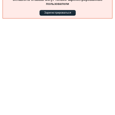
Выставки и семинары
Галерея флота
пользователи
Личности
Форум
Зарегистрироваться
Словарь
Отзывы
Все службы