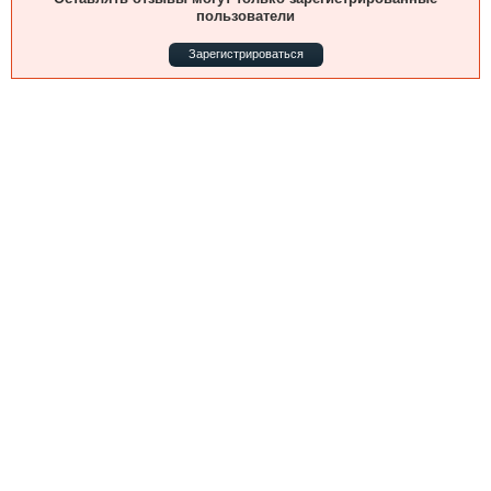
Выставки и семинары
Галерея флота
пользователи
Личности
Форум
Зарегистрироваться
Словарь
Отзывы
Все службы