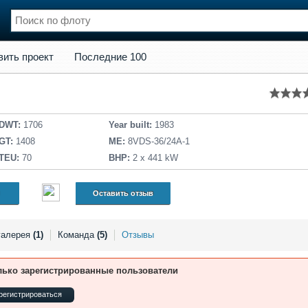
кт
Последние 100
вить проект
Последние 100
нции
Флот
и и семинары
Галерея флота
и
Форум
Отзывы
DWT:
1706
Year built:
1983
Все службы
GT:
1408
ME:
8VDS-36/24A-1
TEU:
70
BHP:
2 x 441 kW
Оставить отзыв
галерея
(1)
Команда
(5)
Отзывы
лько зарегистрированные пользователи
регистрироваться