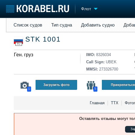
Флот
Список судов
Тип судна
Добавить судно
Добавить прое
Список судов
Тип судна
Добавить судно
Доба
Судостроение
Торговая площадка
Конфере
STK 1001
Пульс
Доска объявлений
Выставк
RU
Новости
Продажа флота
Личност
Компании
Ген. груз
Оборудование
Словарь
IMO:
8326034
Репутация
Изделия
Call Sign:
UBEK
Работа
Материалы
MMSI:
273326700
Крюинг
Услуги
Журнал
Загрузить фото
Прикрепиться
1
5
Реклама
Главная
ТТХ
Фото
Оставлять отзывы могут то
За