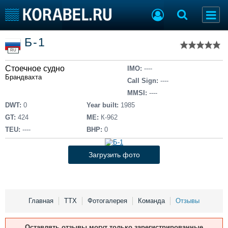
Список судов
Б-1
Тип судна
Добавить судно
RU
Добавить проект
Стоечное судно
Последние 100
IMO:
----
Брандвахта
Call Sign:
----
Судостроение
Торговая площадка
MMSI:
----
Пульс
Доска объявлений
DWT:
0
Year built:
1985
Новости
Продажа флота
GT:
424
ME:
К-962
Компании
Оборудование
TEU:
----
BHP:
0
Репутация
Изделия
Работа
Материалы
Загрузить фото
Крюинг
Услуги
Журнал
Реклама
Главная
ТТХ
Фотогалерея
Команда
Отзывы
Конференции
Флот
Оставлять отзывы могут только зарегистрированные