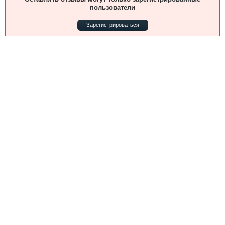
Выставки и семинары
Галерея флота
пользователи
Личности
Форум
Зарегистрироваться
Словарь
Отзывы
Все службы