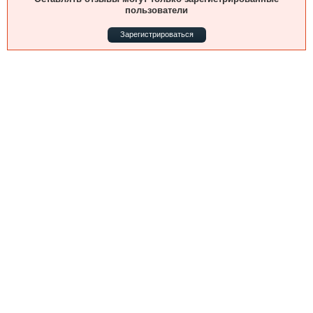
Выставки и семинары
Галерея флота
пользователи
Личности
Форум
Зарегистрироваться
Словарь
Отзывы
Все службы