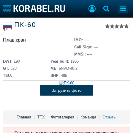
Список судов
ПК-60
Тип судна
Добавить судно
RU
Добавить проект
Плав.кран
Последние 100
IMO:
----
Call Sign:
----
Судостроение
Торговая площадка
MMSI:
----
Пульс
Доска объявлений
DWT:
190
Year built:
1985
Новости
Продажа флота
GT:
523
ME:
6NVD-48-2
Компании
Оборудование
TEU:
----
BHP:
485
Репутация
Изделия
Работа
Материалы
Загрузить фото
Крюинг
Услуги
Журнал
Реклама
Главная
ТТХ
Фотогалерея
Команда
Отзывы
Конференции
Флот
Оставлять отзывы могут только зарегистрированные