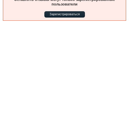
Выставки и семинары
Галерея флота
пользователи
Личности
Форум
Зарегистрироваться
Словарь
Отзывы
Все службы