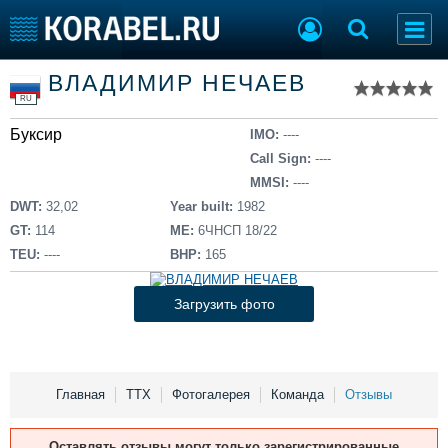
Список судов
ВЛАДИМИР НЕЧАЕВ
Тип судна
Добавить судно
RU
Добавить проект
Буксир
Последние 100
IMO:
----
Call Sign:
----
Судостроение
Торговая площадка
MMSI:
----
Пульс
Доска объявлений
DWT:
32,02
Year built:
1982
Новости
Продажа флота
GT:
114
ME:
6ЧНСП 18/22
Компании
Оборудование
TEU:
----
BHP:
165
Репутация
Изделия
Работа
Материалы
Загрузить фото
Крюинг
Услуги
Журнал
Реклама
Главная
ТТХ
Фотогалерея
Команда
Отзывы
Конференции
Флот
Оставлять отзывы могут только зарегистрированные