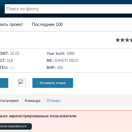
кт
Последние 100
вить проект
Последние 100
нции
Флот
и и семинары
Галерея флота
и
Форум
Отзывы
DWT:
32,02
Year built:
1980
Все службы
GT:
114
ME:
6ЧНСП 18/22
TEU:
----
BHP:
165
Оставить отзыв
тогалерея
Команда
Отзывы
лько зарегистрированные пользователи
регистрироваться