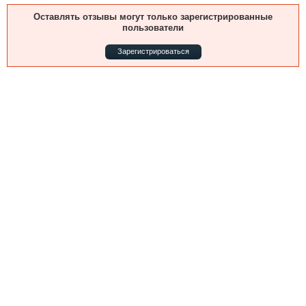
Выставки и семинары
Галерея флота
Оставлять отзывы могут только зарегистрированные
Личности
Форум
пользователи
Словарь
Отзывы
Зарегистрироваться
Все службы