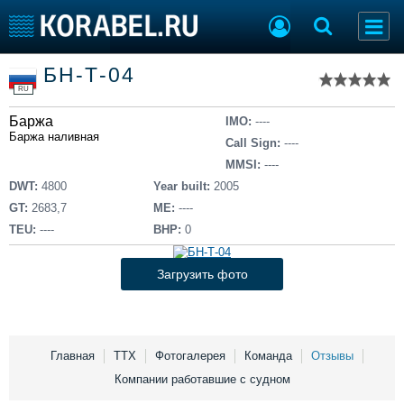
Список судов
БН-Т-04
Тип судна
Добавить судно
RU
Добавить проект
Баржа
Последние 100
IMO:
----
Баржа наливная
Call Sign:
----
Судостроение
Торговая площадка
MMSI:
----
Пульс
Доска объявлений
DWT:
4800
Year built:
2005
Новости
Продажа флота
GT:
2683,7
ME:
----
Компании
Оборудование
TEU:
----
BHP:
0
Репутация
Изделия
Работа
Материалы
Загрузить фото
Крюинг
Услуги
Журнал
Реклама
Главная
ТТХ
Фотогалерея
Команда
Отзывы
Компании работавшие с судном
Конференции
Флот