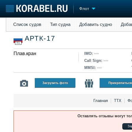
Флот
Список судов
Тип судна
Добавить судно
Добавить прое
Список судов
Тип судна
Добавить судно
Доба
Судостроение
Торговая площадка
Конфере
АРТК-17
Пульс
Доска объявлений
Выставк
RU
Новости
Продажа флота
Личност
Компании
Плав.кран
Оборудование
Словарь
IMO:
----
Репутация
Изделия
Call Sign:
----
Работа
Материалы
MMSI:
----
Крюинг
Услуги
Журнал
Загрузить фото
Прикрепиться
Реклама
Главная
ТТХ
Фо
Оставлять отзывы могут то
За