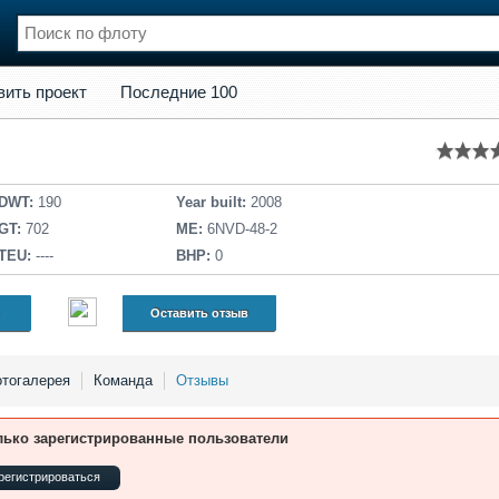
кт
Последние 100
вить проект
Последние 100
нции
Флот
и и семинары
Галерея флота
и
Форум
Отзывы
DWT:
190
Year built:
2008
Все службы
GT:
702
ME:
6NVD-48-2
TEU:
----
BHP:
0
Оставить отзыв
тогалерея
Команда
Отзывы
лько зарегистрированные пользователи
регистрироваться