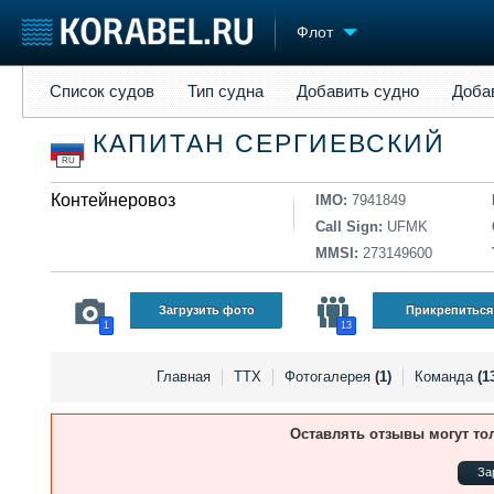
Флот
Список судов
Тип судна
Добавить судно
Добавить прое
Список судов
Тип судна
Добавить судно
Доба
Судостроение
Торговая площадка
Конфере
КАПИТАН СЕРГИЕВСКИЙ
Пульс
Доска объявлений
Выставк
RU
Новости
Продажа флота
Личност
Компании
Контейнеровоз
Оборудование
Словарь
IMO:
7941849
Репутация
Изделия
Call Sign:
UFMK
Работа
Материалы
MMSI:
273149600
Крюинг
Услуги
Журнал
Загрузить фото
Прикрепиться
1
13
Реклама
Главная
ТТХ
Фотогалерея
(1)
Команда
(1
Оставлять отзывы могут то
За