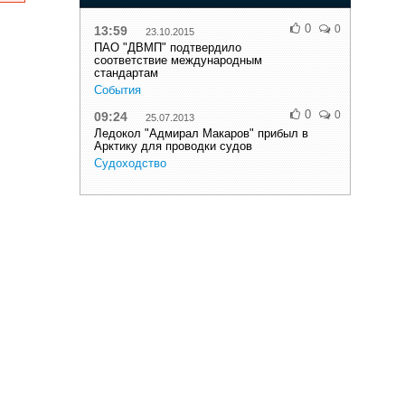
0
0
13:59
23.10.2015
ПАО "ДВМП" подтвердило
соответствие международным
стандартам
События
0
0
09:24
25.07.2013
Ледокол "Адмирал Макаров" прибыл в
Арктику для проводки судов
Судоходство