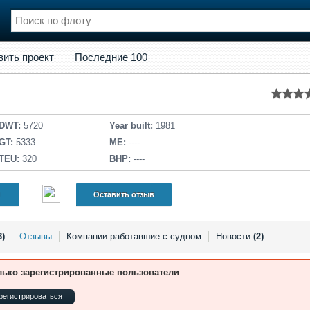
кт
Последние 100
вить проект
Последние 100
нции
Флот
и и семинары
Галерея флота
и
Форум
Отзывы
DWT:
5720
Year built:
1981
Все службы
GT:
5333
ME:
----
TEU:
320
BHP:
----
Оставить отзыв
3)
Отзывы
Компании работавшие с судном
Новости
(2)
лько зарегистрированные пользователи
регистрироваться